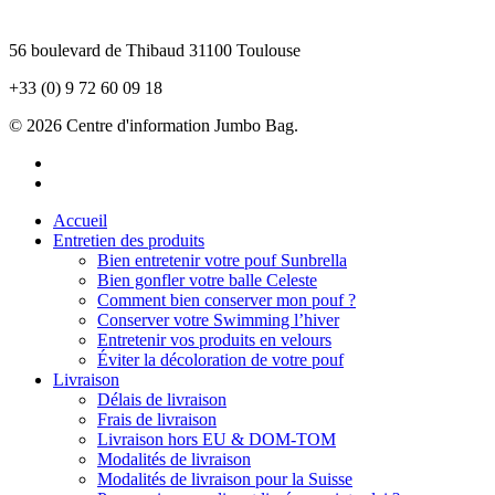
Jumbo Bag
56 boulevard de Thibaud 31100 Toulouse
+33 (0) 9 72 60 09 18
© 2026 Centre d'information Jumbo Bag.
facebook
instagram
Close
Accueil
Menu
Entretien des produits
Bien entretenir votre pouf Sunbrella
Bien gonfler votre balle Celeste
Comment bien conserver mon pouf ?
Conserver votre Swimming l’hiver
Entretenir vos produits en velours
Éviter la décoloration de votre pouf
Livraison
Délais de livraison
Frais de livraison
Livraison hors EU & DOM-TOM
Modalités de livraison
Modalités de livraison pour la Suisse