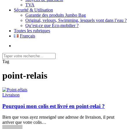
TVA
Sécurité & Utilisation
Garantie des produits Jumbo Bag
Original, velours, Swimming, lesquels vont dans l’eau ?
Qu’est-ce que Éco-mobilier ?
Toutes les rubriques
Français
search
Close
Tag
Search
point-relais
Livraison
Pourquoi mon colis est livré en point-relai ?
Bien que vous ayez renseigné une adresse de livraison, il peut
arriver que votre colis…