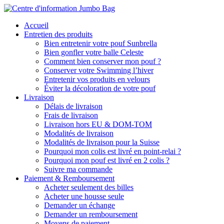
Skip
to
search
Menu
Accueil
main
Entretien des produits
content
Bien entretenir votre pouf Sunbrella
Bien gonfler votre balle Celeste
Comment bien conserver mon pouf ?
Conserver votre Swimming l’hiver
Entretenir vos produits en velours
Éviter la décoloration de votre pouf
Livraison
Délais de livraison
Frais de livraison
Livraison hors EU & DOM-TOM
Modalités de livraison
Modalités de livraison pour la Suisse
Pourquoi mon colis est livré en point-relai ?
Pourquoi mon pouf est livré en 2 colis ?
Suivre ma commande
Paiement & Remboursement
Acheter seulement des billes
Acheter une housse seule
Demander un échange
Demander un remboursement
Moyens de paiement